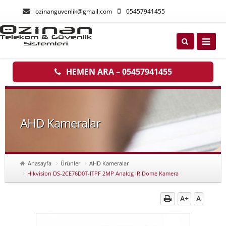
ozinanguvenlik@gmail.com
05457941455
HEMEN ARA – 05457941455
AHD Kameralar
Anasayfa
Ürünler
AHD Kameralar
Hikvision DS-2CE76D0T-ITPF 2MP Analog IR Dome Kamera
A+
A